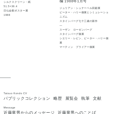
欄 1988年1月号
シルクスクリーン・紙
51.5×36.4
ジュリアン・シュナーベル回顧展
日仏会館ポスター展
ピーター・ハリー個展とシミュレーショ
1988
ニズム
スタインバーグ七十三歳の新作
—
スーザン ローゼンバーグ
スタインバーグ個展
シエリー・レビン、ピーター・ハリー個
展
マーティン プライアー個展
Tatsuo Kondo CV
パブリックコレクション
略歴
展覧会
執筆
文献
Message
近藤竜男からのメッセージ
近藤竜男へのことば