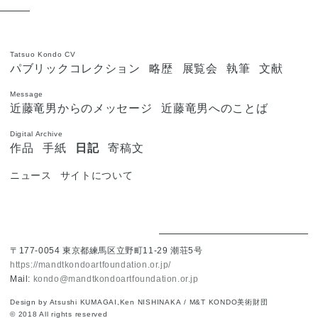
Tatsuo Kondo CV
パブリックコレクション
略歴
展覧会
執筆
文献
Message
近藤竜男からのメッセージ
近藤竜男へのことば
Digital Archive
作品
手紙
日記
寄稿文
ニュース
サイトについて
〒177-0054
東京都練馬区立野町11-29
潮荘5号
https://mandtkondoartfoundation.or.jp/
Mail:
kondo@mandtkondoartfoundation.or.jp
Design by Atsushi KUMAGAI,
Ken NISHINAKA
/
M&T KONDO美術財団
© 2018 All rights reserved