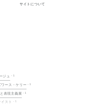
サイトについて
ージュ
1
ズワース・ケリー
1
ホと表現主義展
1
クイスト
1
ェンバレン
1