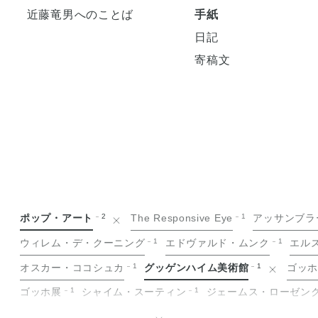
近藤竜男へのことば
手紙
日記
寄稿文
ポップ・アート
2
The Responsive Eye
1
アッサンブラ
ウィレム・デ・クーニング
1
エドヴァルド・ムンク
1
エル
オスカー・ココシュカ
1
グッゲンハイム美術館
1
ゴッ
ゴッホ展
1
シャイム・スーティン
1
ジェームス・ローゼン
ジャクソン・ポロック
1
ジョルジュ・ルオー
1
ジョン・チ