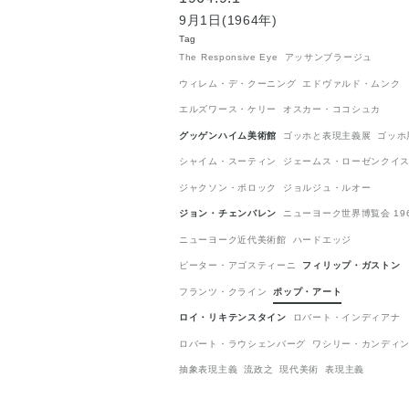
9月1日(1964年)
Tag
The Responsive Eye
アッサンブラージュ
ウィレム・デ・クーニング
エドヴァルド・ムンク
エルズワース・ケリー
オスカー・ココシュカ
グッゲンハイム美術館
ゴッホと表現主義展
ゴッホ
シャイム・スーティン
ジェームス・ローゼンクイ
ジャクソン・ポロック
ジョルジュ・ルオー
ジョン・チェンバレン
ニューヨーク世界博覧会 1964
ニューヨーク近代美術館
ハードエッジ
ピーター・アゴスティーニ
フィリップ・ガストン
フランツ・クライン
ポップ・アート
ロイ・リキテンスタイン
ロバート・インディアナ
ロバート・ラウシェンバーグ
ワシリー・カンディ
抽象表現主義
流政之
現代美術
表現主義