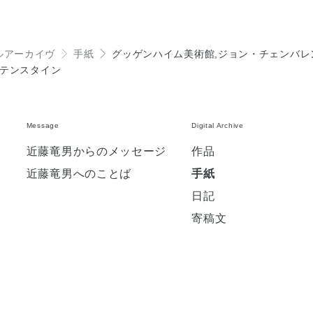
ルアーカイヴ
手紙
グッゲンハイム美術館,ジョン・チェンバレ
＞
＞
キテンスタイン
Message
Digital Archive
ン
近藤竜男からのメッセージ
作品
近藤竜男へのことば
手紙
日記
寄稿文