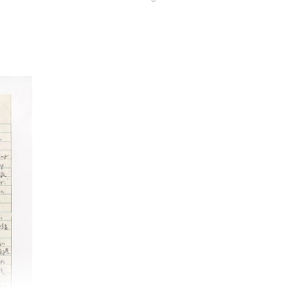
↓
ニューヨーク世界博覧会 1964-1965
1
ニューヨーク近代美術
ピーター・アゴスティーニ
1
フィリップ・ガストン
1
ロイ・リキテンスタイン
1
ロバート・インディアナ
1
ロバート・ラウシェンバーグ
1
ワシリー・カンディンスキー
流政之
1
現代美術
1
表現主義
1