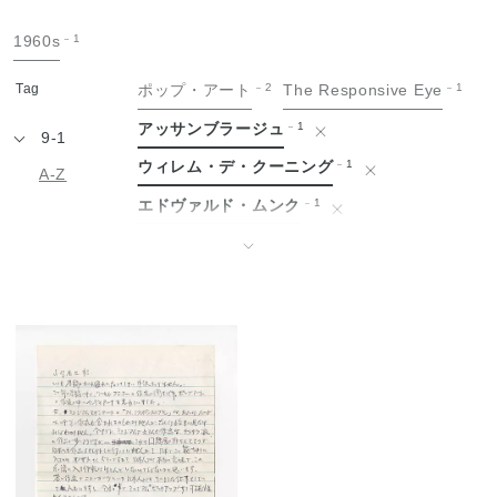
手
1960s
1
紙
Tag
ポップ・アート
2
The Responsive Eye
1
アッサンブラージュ
1
9-1
ウィレム・デ・クーニング
1
A-Z
エドヴァルド・ムンク
1
エルズワース・ケリー
1
↓
オスカー・ココシュカ
1
グッゲンハイム美術館
1
ゴッホと表現主義展
1
ゴッホ展
1
シャイム・スーティン
1
ジェームス・ローゼンクイスト
1
ジャクソン・ポロック
1