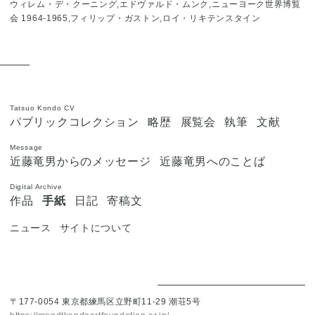
ウィレム・デ・クーニング,エドヴァルド・ムンク,ニューヨーク世界博覧
会 1964-1965,フィリップ・ガストン,ロイ・リキテンスタイン
Tatsuo Kondo CV
パブリックコレクション
略歴
展覧会
執筆
文献
Message
近藤竜男からのメッセージ
近藤竜男へのことば
Digital Archive
作品
手紙
日記
寄稿文
ニュース
サイトについて
〒177-0054
東京都練馬区立野町11-29
潮荘5号