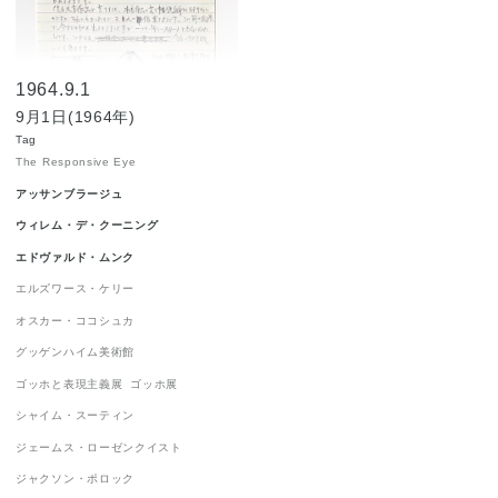
ジョルジュ・ルオー
1
ジョン・チェンバレン
1
1964.9.1
ニューヨーク世界博覧会 1964-1965
1
9月1日(1964年)
ニューヨーク近代美術館
1
ハードエッジ
1
Tag
The Responsive Eye
ピーター・アゴスティーニ
1
アッサンブラージュ
フィリップ・ガストン
1
ウィレム・デ・クーニング
フランツ・クライン
1
エドヴァルド・ムンク
ロイ・リキテンスタイン
1
エルズワース・ケリー
オスカー・ココシュカ
ロバート・インディアナ
1
グッゲンハイム美術館
ロバート・ラウシェンバーグ
1
ゴッホと表現主義展
ゴッホ展
ワシリー・カンディンスキー
1
シャイム・スーティン
抽象表現主義
1
流政之
1
現代美術
1
ジェームス・ローゼンクイスト
表現主義
1
ジャクソン・ポロック