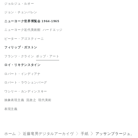
ジョルジュ・ルオー
ジョン・チェンバレン
ニューヨーク世界博覧会 1964-1965
ニューヨーク近代美術館
ハードエッジ
ピーター・アゴスティーニ
フィリップ・ガストン
フランツ・クライン
ポップ・アート
ロイ・リキテンスタイン
ロバート・インディアナ
ロバート・ラウシェンバーグ
ワシリー・カンディンスキー
抽象表現主義
流政之
現代美術
表現主義
ホーム
＞
近藤竜男デジタルアーカイヴ
＞
手紙
＞
アッサンブラージュ,