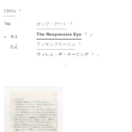
手
1960s
1
紙
Tag
ポップ・アート
2
The Responsive Eye
1
9-1
アッサンブラージュ
1
A-Z
ウィレム・デ・クーニング
1
エドヴァルド・ムンク
1
↓
エルズワース・ケリー
1
オスカー・ココシュカ
1
グッゲンハイム美術館
1
ゴッホと表現主義展
1
ゴッホ展
1
シャイム・スーティン
1
ジェームス・ローゼンクイスト
1