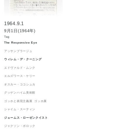
ジャクソン・ポロック
1
ジョルジュ・ルオー
1
1964.9.1
ジョン・チェンバレン
1
9月1日(1964年)
ニューヨーク世界博覧会 1964-1965
1
Tag
The Responsive Eye
ニューヨーク近代美術館
1
ハードエッジ
1
アッサンブラージュ
ピーター・アゴスティーニ
1
ウィレム・デ・クーニング
フィリップ・ガストン
1
エドヴァルド・ムンク
フランツ・クライン
1
エルズワース・ケリー
オスカー・ココシュカ
ロイ・リキテンスタイン
1
グッゲンハイム美術館
ロバート・インディアナ
1
ゴッホと表現主義展
ゴッホ展
ロバート・ラウシェンバーグ
1
シャイム・スーティン
ワシリー・カンディンスキー
1
ジェームス・ローゼンクイスト
抽象表現主義
1
流政之
1
現代美術
1
ジャクソン・ポロック