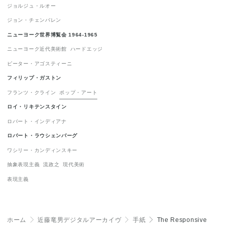
ジョルジュ・ルオー
表現主義
1
ジョン・チェンバレン
ニューヨーク世界博覧会 1964-1965
ニューヨーク近代美術館
ハードエッジ
ピーター・アゴスティーニ
フィリップ・ガストン
フランツ・クライン
ポップ・アート
ロイ・リキテンスタイン
ロバート・インディアナ
ロバート・ラウシェンバーグ
ワシリー・カンディンスキー
抽象表現主義
流政之
現代美術
表現主義
ホーム
＞
近藤竜男デジタルアーカイヴ
＞
手紙
＞
The Responsive