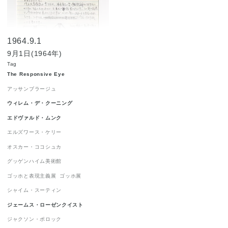
ジャクソン・ポロック
1
ジョルジュ・ルオー
1
1964.9.1
ジョン・チェンバレン
1
9月1日(1964年)
ニューヨーク世界博覧会 1964-1965
1
Tag
The Responsive Eye
ニューヨーク近代美術館
1
ハードエッジ
1
アッサンブラージュ
ピーター・アゴスティーニ
1
ウィレム・デ・クーニング
フィリップ・ガストン
1
エドヴァルド・ムンク
フランツ・クライン
1
エルズワース・ケリー
オスカー・ココシュカ
ロイ・リキテンスタイン
1
グッゲンハイム美術館
ロバート・インディアナ
1
ゴッホと表現主義展
ゴッホ展
ロバート・ラウシェンバーグ
1
シャイム・スーティン
ワシリー・カンディンスキー
1
ジェームス・ローゼンクイスト
抽象表現主義
1
流政之
1
現代美術
1
ジャクソン・ポロック