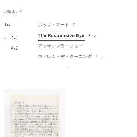
手
1960s
1
紙
Tag
ポップ・アート
2
The Responsive Eye
1
9-1
アッサンブラージュ
1
A-Z
ウィレム・デ・クーニング
1
エドヴァルド・ムンク
1
↓
エルズワース・ケリー
1
オスカー・ココシュカ
1
グッゲンハイム美術館
1
ゴッホと表現主義展
1
ゴッホ展
1
シャイム・スーティン
1
ジェームス・ローゼンクイスト
1