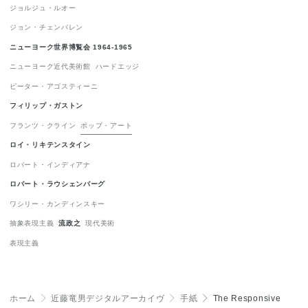
ジョルジュ・ルオー
表現主義
1
ジョン・チェンバレン
ニューヨーク世界博覧会 1964-1965
ニューヨーク近代美術館
ハードエッジ
ピーター・アゴスティーニ
フィリップ・ガストン
フランツ・クライン
ポップ・アート
ロイ・リキテンスタイン
ロバート・インディアナ
ロバート・ラウシェンバーグ
ワシリー・カンディンスキー
抽象表現主義
流政之
現代美術
表現主義
ホーム
＞
近藤竜男デジタルアーカイヴ
＞
手紙
＞
The Responsive