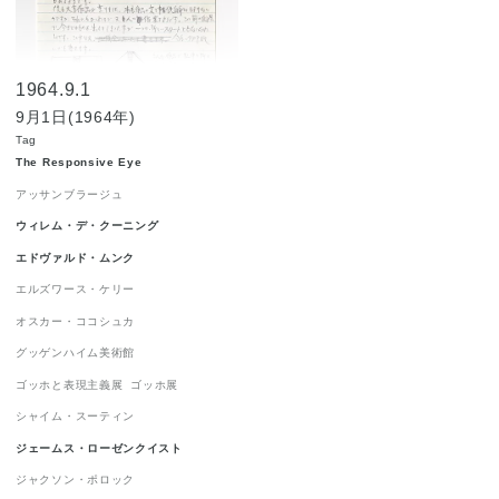
ジャクソン・ポロック
1
ジョルジュ・ルオー
1
1964.9.1
ジョン・チェンバレン
1
9月1日(1964年)
ニューヨーク世界博覧会 1964-1965
1
Tag
The Responsive Eye
ニューヨーク近代美術館
1
ハードエッジ
1
アッサンブラージュ
ピーター・アゴスティーニ
1
ウィレム・デ・クーニング
フィリップ・ガストン
1
エドヴァルド・ムンク
フランツ・クライン
1
エルズワース・ケリー
オスカー・ココシュカ
ロイ・リキテンスタイン
1
グッゲンハイム美術館
ロバート・インディアナ
1
ゴッホと表現主義展
ゴッホ展
ロバート・ラウシェンバーグ
1
シャイム・スーティン
ワシリー・カンディンスキー
1
ジェームス・ローゼンクイスト
抽象表現主義
1
流政之
1
現代美術
1
ジャクソン・ポロック