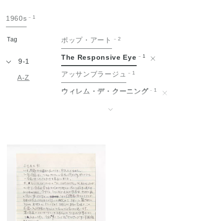
手
1960s
1
紙
Tag
ポップ・アート
2
The Responsive Eye
1
9-1
アッサンブラージュ
1
A-Z
ウィレム・デ・クーニング
1
エドヴァルド・ムンク
1
↓
エルズワース・ケリー
1
オスカー・ココシュカ
1
グッゲンハイム美術館
1
ゴッホと表現主義展
1
ゴッホ展
1
シャイム・スーティン
1
ジェームス・ローゼンクイスト
1