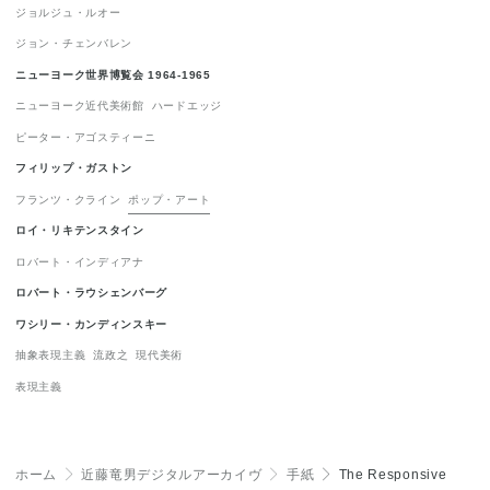
ジョルジュ・ルオー
表現主義
1
ジョン・チェンバレン
ニューヨーク世界博覧会 1964-1965
ニューヨーク近代美術館
ハードエッジ
ピーター・アゴスティーニ
フィリップ・ガストン
フランツ・クライン
ポップ・アート
ロイ・リキテンスタイン
ロバート・インディアナ
ロバート・ラウシェンバーグ
ワシリー・カンディンスキー
抽象表現主義
流政之
現代美術
表現主義
ホーム
＞
近藤竜男デジタルアーカイヴ
＞
手紙
＞
The Responsive