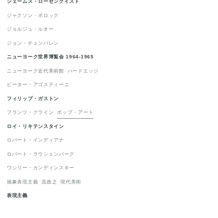
ジェームス・ローゼンクイスト
抽象表現主義
1
流政之
1
現代美術
1
ジャクソン・ポロック
ジョルジュ・ルオー
表現主義
1
ジョン・チェンバレン
ニューヨーク世界博覧会 1964-1965
ニューヨーク近代美術館
ハードエッジ
ピーター・アゴスティーニ
フィリップ・ガストン
フランツ・クライン
ポップ・アート
ロイ・リキテンスタイン
ロバート・インディアナ
ロバート・ラウシェンバーグ
ワシリー・カンディンスキー
抽象表現主義
流政之
現代美術
表現主義