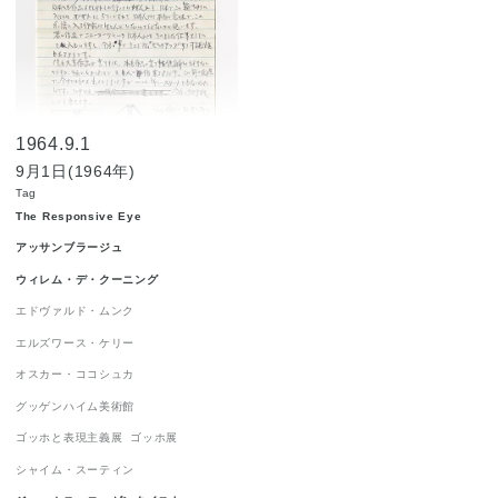
ジェームス・ローゼンクイスト
1
ジャクソン・ポロック
1
ジョルジュ・ルオー
1
1964.9.1
ジョン・チェンバレン
1
9月1日(1964年)
ニューヨーク世界博覧会 1964-1965
1
Tag
The Responsive Eye
ニューヨーク近代美術館
1
ハードエッジ
1
アッサンブラージュ
ピーター・アゴスティーニ
1
ウィレム・デ・クーニング
フィリップ・ガストン
1
エドヴァルド・ムンク
フランツ・クライン
1
エルズワース・ケリー
オスカー・ココシュカ
ロイ・リキテンスタイン
1
グッゲンハイム美術館
ロバート・インディアナ
1
ゴッホと表現主義展
ゴッホ展
ロバート・ラウシェンバーグ
1
シャイム・スーティン
ワシリー・カンディンスキー
1