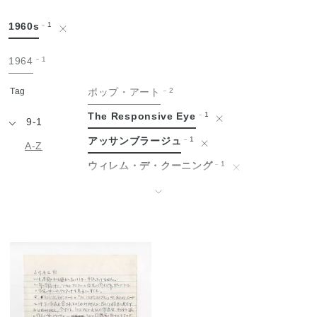
手
1960s
1
紙
1964
1
Tag
ポップ・アート
2
The Responsive Eye
1
9-1
アッサンブラージュ
1
A-Z
ウィレム・デ・クーニング
1
エドヴァルド・ムンク
1
↓
エルズワース・ケリー
1
オスカー・ココシュカ
1
グッゲンハイム美術館
1
ゴッホと表現主義展
1
ゴッホ展
1
シャイム・スーティン
1