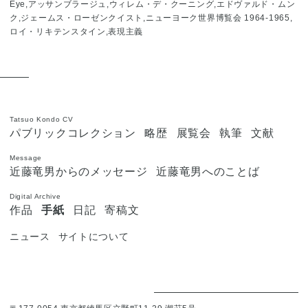
Eye,アッサンブラージュ,ウィレム・デ・クーニング,エドヴァルド・ムン
ク,ジェームス・ローゼンクイスト,ニューヨーク世界博覧会 1964-1965,
ロイ・リキテンスタイン,表現主義
Tatsuo Kondo CV
パブリックコレクション
略歴
展覧会
執筆
文献
Message
近藤竜男からのメッセージ
近藤竜男へのことば
Digital Archive
作品
手紙
日記
寄稿文
ニュース
サイトについて