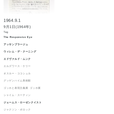
ジャクソン・ポロック
1
ジョルジュ・ルオー
1
1964.9.1
ジョン・チェンバレン
1
9月1日(1964年)
ニューヨーク世界博覧会 1964-1965
1
Tag
The Responsive Eye
ニューヨーク近代美術館
1
ハードエッジ
1
アッサンブラージュ
ピーター・アゴスティーニ
1
ウィレム・デ・クーニング
フィリップ・ガストン
1
エドヴァルド・ムンク
フランツ・クライン
1
エルズワース・ケリー
オスカー・ココシュカ
ロイ・リキテンスタイン
1
グッゲンハイム美術館
ロバート・インディアナ
1
ゴッホと表現主義展
ゴッホ展
ロバート・ラウシェンバーグ
1
シャイム・スーティン
ワシリー・カンディンスキー
1
ジェームス・ローゼンクイスト
抽象表現主義
1
流政之
1
現代美術
1
ジャクソン・ポロック