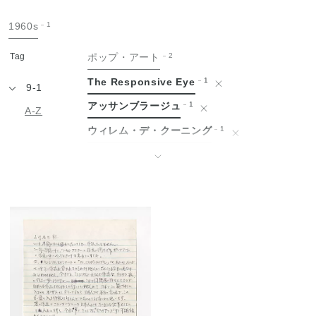
手
1960s
1
紙
Tag
ポップ・アート
2
The Responsive Eye
1
9-1
アッサンブラージュ
1
A-Z
ウィレム・デ・クーニング
1
エドヴァルド・ムンク
1
↓
エルズワース・ケリー
1
オスカー・ココシュカ
1
グッゲンハイム美術館
1
ゴッホと表現主義展
1
ゴッホ展
1
シャイム・スーティン
1
ジェームス・ローゼンクイスト
1