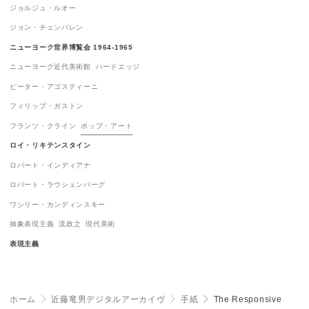
ジョルジュ・ルオー
表現主義
1
ジョン・チェンバレン
ニューヨーク世界博覧会 1964-1965
ニューヨーク近代美術館
ハードエッジ
ピーター・アゴスティーニ
フィリップ・ガストン
フランツ・クライン
ポップ・アート
ロイ・リキテンスタイン
ロバート・インディアナ
ロバート・ラウシェンバーグ
ワシリー・カンディンスキー
抽象表現主義
流政之
現代美術
表現主義
ホーム
＞
近藤竜男デジタルアーカイヴ
＞
手紙
＞
The Responsive