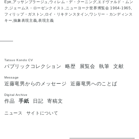
Eye,アッサンブラージュ,ウィレム・デ・クーニング,エドヴァルド・ムン
ク,ジェームス・ローゼンクイスト,ニューヨーク世界博覧会 1964-1965,
フィリップ・ガストン,ロイ・リキテンスタイン,ワシリー・カンディンス
キー,抽象表現主義,表現主義
Tatsuo Kondo CV
パブリックコレクション
略歴
展覧会
執筆
文献
Message
近藤竜男からのメッセージ
近藤竜男へのことば
Digital Archive
作品
手紙
日記
寄稿文
ニュース
サイトについて