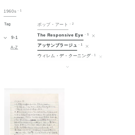
手
1960s
1
紙
Tag
ポップ・アート
2
The Responsive Eye
1
9-1
アッサンブラージュ
1
A-Z
ウィレム・デ・クーニング
1
エドヴァルド・ムンク
1
↓
エルズワース・ケリー
1
オスカー・ココシュカ
1
グッゲンハイム美術館
1
ゴッホと表現主義展
1
ゴッホ展
1
シャイム・スーティン
1
ジェームス・ローゼンクイスト
1