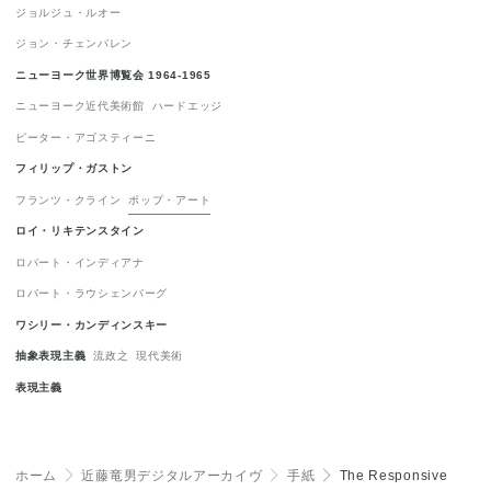
ジョルジュ・ルオー
表現主義
1
ジョン・チェンバレン
ニューヨーク世界博覧会 1964-1965
ニューヨーク近代美術館
ハードエッジ
ピーター・アゴスティーニ
フィリップ・ガストン
フランツ・クライン
ポップ・アート
ロイ・リキテンスタイン
ロバート・インディアナ
ロバート・ラウシェンバーグ
ワシリー・カンディンスキー
抽象表現主義
流政之
現代美術
表現主義
ホーム
＞
近藤竜男デジタルアーカイヴ
＞
手紙
＞
The Responsive