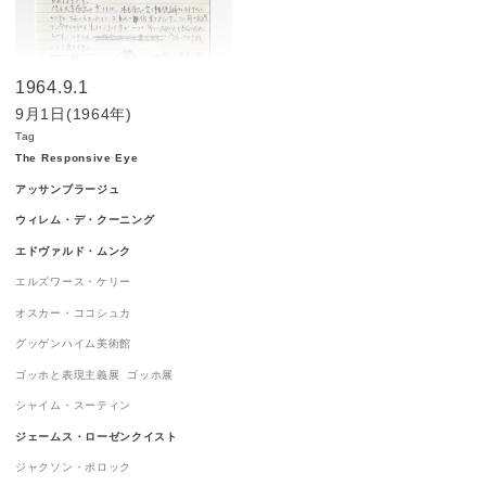
ジャクソン・ポロック
1
ジョルジュ・ルオー
1
1964.9.1
ジョン・チェンバレン
1
9月1日(1964年)
ニューヨーク世界博覧会 1964-1965
1
Tag
The Responsive Eye
ニューヨーク近代美術館
1
ハードエッジ
1
アッサンブラージュ
ピーター・アゴスティーニ
1
ウィレム・デ・クーニング
フィリップ・ガストン
1
エドヴァルド・ムンク
フランツ・クライン
1
エルズワース・ケリー
オスカー・ココシュカ
ロイ・リキテンスタイン
1
グッゲンハイム美術館
ロバート・インディアナ
1
ゴッホと表現主義展
ゴッホ展
ロバート・ラウシェンバーグ
1
シャイム・スーティン
ワシリー・カンディンスキー
1
ジェームス・ローゼンクイスト
抽象表現主義
1
流政之
1
現代美術
1
ジャクソン・ポロック