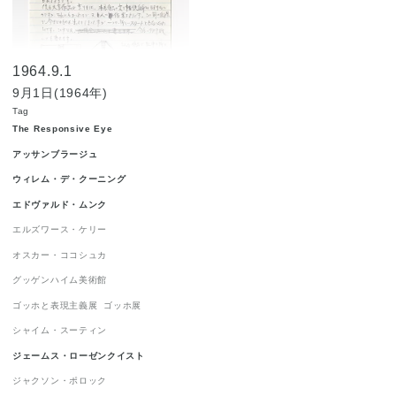
ジャクソン・ポロック
1
ジョルジュ・ルオー
1
1964.9.1
ジョン・チェンバレン
1
9月1日(1964年)
ニューヨーク世界博覧会 1964-1965
1
Tag
The Responsive Eye
ニューヨーク近代美術館
1
ハードエッジ
1
アッサンブラージュ
ピーター・アゴスティーニ
1
ウィレム・デ・クーニング
フィリップ・ガストン
1
エドヴァルド・ムンク
フランツ・クライン
1
エルズワース・ケリー
オスカー・ココシュカ
ロイ・リキテンスタイン
1
グッゲンハイム美術館
ロバート・インディアナ
1
ゴッホと表現主義展
ゴッホ展
ロバート・ラウシェンバーグ
1
シャイム・スーティン
ワシリー・カンディンスキー
1
ジェームス・ローゼンクイスト
抽象表現主義
1
流政之
1
現代美術
1
ジャクソン・ポロック