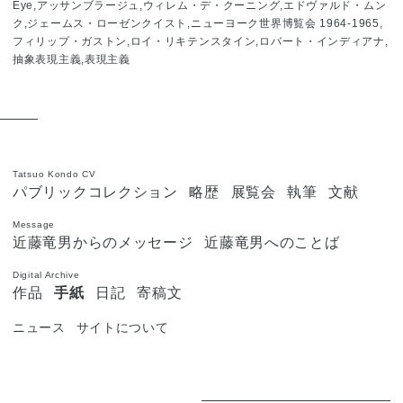
Eye,アッサンブラージュ,ウィレム・デ・クーニング,エドヴァルド・ムン
ク,ジェームス・ローゼンクイスト,ニューヨーク世界博覧会 1964-1965,
フィリップ・ガストン,ロイ・リキテンスタイン,ロバート・インディアナ,
抽象表現主義,表現主義
Tatsuo Kondo CV
パブリックコレクション
略歴
展覧会
執筆
文献
Message
近藤竜男からのメッセージ
近藤竜男へのことば
Digital Archive
作品
手紙
日記
寄稿文
ニュース
サイトについて