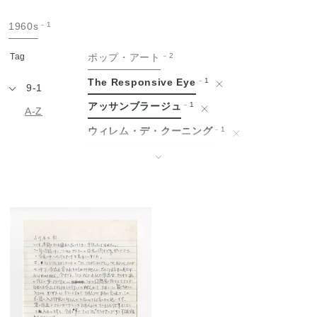
手
1960s
1
紙
Tag
ポップ・アート
2
The Responsive Eye
1
9-1
アッサンブラージュ
1
A-Z
ウィレム・デ・クーニング
1
エドヴァルド・ムンク
1
↓
エルズワース・ケリー
1
オスカー・ココシュカ
1
グッゲンハイム美術館
1
ゴッホと表現主義展
1
ゴッホ展
1
シャイム・スーティン
1
ジェームス・ローゼンクイスト
1