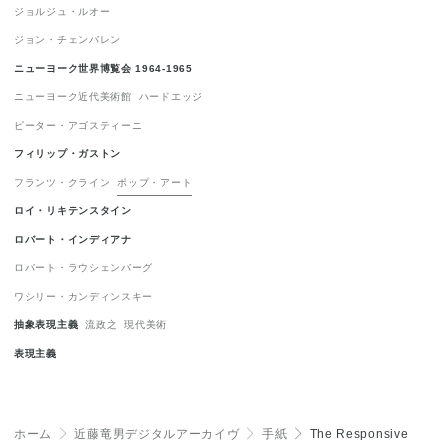
ジョルジュ・ルオー
表現主義
1
ジョン・チェンバレン
ニューヨーク世界博覧会 1964-1965
ニューヨーク近代美術館
ハードエッジ
ピーター・アゴスティーニ
フィリップ・ガストン
フランツ・クライン
ポップ・アート
ロイ・リキテンスタイン
ロバート・インディアナ
ロバート・ラウシェンバーグ
ワシリー・カンディンスキー
抽象表現主義
流政之
現代美術
表現主義
ホーム
＞
近藤竜男デジタルアーカイヴ
＞
手紙
＞
The Responsive