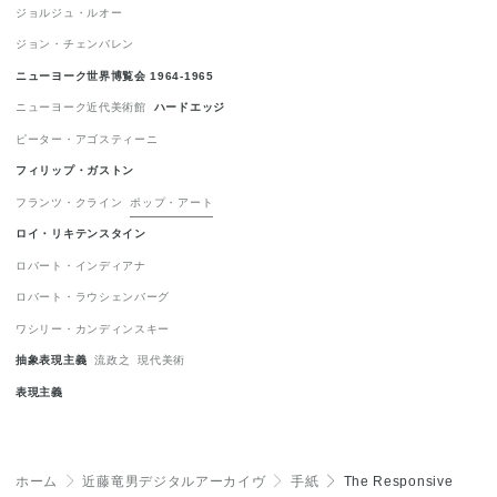
ジョルジュ・ルオー
抽象表現主義
1
流政之
1
現代美術
1
ジョン・チェンバレン
表現主義
1
ニューヨーク世界博覧会 1964-1965
ニューヨーク近代美術館
ハードエッジ
ピーター・アゴスティーニ
フィリップ・ガストン
フランツ・クライン
ポップ・アート
ロイ・リキテンスタイン
ロバート・インディアナ
ロバート・ラウシェンバーグ
ワシリー・カンディンスキー
抽象表現主義
流政之
現代美術
表現主義
ホーム
＞
近藤竜男デジタルアーカイヴ
＞
手紙
＞
The Responsive