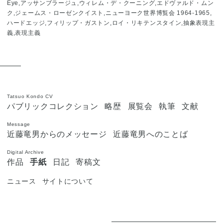
Eye,アッサンブラージュ,ウィレム・デ・クーニング,エドヴァルド・ムン
ク,ジェームス・ローゼンクイスト,ニューヨーク世界博覧会 1964-1965,
ハードエッジ,フィリップ・ガストン,ロイ・リキテンスタイン,抽象表現主
義,表現主義
Tatsuo Kondo CV
パブリックコレクション
略歴
展覧会
執筆
文献
Message
近藤竜男からのメッセージ
近藤竜男へのことば
Digital Archive
作品
手紙
日記
寄稿文
ニュース
サイトについて