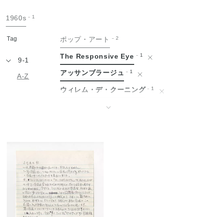
手
1960s
1
紙
Tag
ポップ・アート
2
The Responsive Eye
1
9-1
アッサンブラージュ
1
A-Z
ウィレム・デ・クーニング
1
エドヴァルド・ムンク
1
↓
エルズワース・ケリー
1
オスカー・ココシュカ
1
グッゲンハイム美術館
1
ゴッホと表現主義展
1
ゴッホ展
1
シャイム・スーティン
1
ジェームス・ローゼンクイスト
1