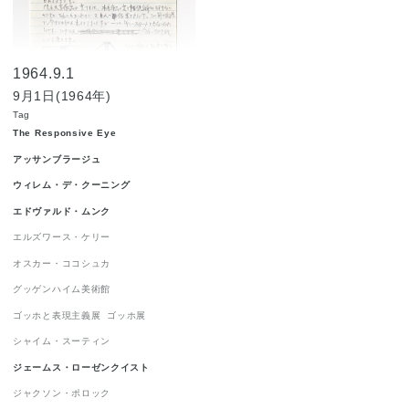
ジャクソン・ポロック
1
ジョルジュ・ルオー
1
1964.9.1
ジョン・チェンバレン
1
9月1日(1964年)
ニューヨーク世界博覧会 1964-1965
1
Tag
The Responsive Eye
ニューヨーク近代美術館
1
アッサンブラージュ
ハードエッジ
1
ウィレム・デ・クーニング
ピーター・アゴスティーニ
1
エドヴァルド・ムンク
フィリップ・ガストン
1
エルズワース・ケリー
オスカー・ココシュカ
フランツ・クライン
1
グッゲンハイム美術館
ロイ・リキテンスタイン
1
ゴッホと表現主義展
ゴッホ展
ロバート・インディアナ
1
シャイム・スーティン
ロバート・ラウシェンバーグ
1
ジェームス・ローゼンクイスト
ワシリー・カンディンスキー
1
ジャクソン・ポロック