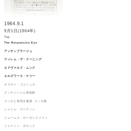
ジャクソン・ポロック
1
ジョルジュ・ルオー
1
1964.9.1
ジョン・チェンバレン
1
9月1日(1964年)
ニューヨーク世界博覧会 1964-1965
1
Tag
The Responsive Eye
ニューヨーク近代美術館
1
ハードエッジ
1
アッサンブラージュ
ピーター・アゴスティーニ
1
ウィレム・デ・クーニング
フィリップ・ガストン
1
エドヴァルド・ムンク
フランツ・クライン
1
エルズワース・ケリー
オスカー・ココシュカ
ロイ・リキテンスタイン
1
グッゲンハイム美術館
ロバート・インディアナ
1
ゴッホと表現主義展
ゴッホ展
ロバート・ラウシェンバーグ
1
シャイム・スーティン
ワシリー・カンディンスキー
1
ジェームス・ローゼンクイスト
抽象表現主義
1
流政之
1
現代美術
1
ジャクソン・ポロック