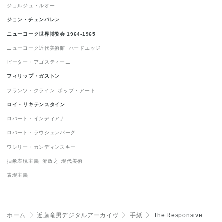
ジョルジュ・ルオー
表現主義
1
ジョン・チェンバレン
ニューヨーク世界博覧会 1964-1965
ニューヨーク近代美術館
ハードエッジ
ピーター・アゴスティーニ
フィリップ・ガストン
フランツ・クライン
ポップ・アート
ロイ・リキテンスタイン
ロバート・インディアナ
ロバート・ラウシェンバーグ
ワシリー・カンディンスキー
抽象表現主義
流政之
現代美術
表現主義
ホーム
＞
近藤竜男デジタルアーカイヴ
＞
手紙
＞
The Responsive