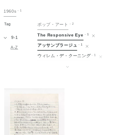
手
1960s
1
紙
Tag
ポップ・アート
2
The Responsive Eye
1
9-1
アッサンブラージュ
1
A-Z
ウィレム・デ・クーニング
1
エドヴァルド・ムンク
1
↓
エルズワース・ケリー
1
オスカー・ココシュカ
1
グッゲンハイム美術館
1
ゴッホと表現主義展
1
ゴッホ展
1
シャイム・スーティン
1
ジェームス・ローゼンクイスト
1